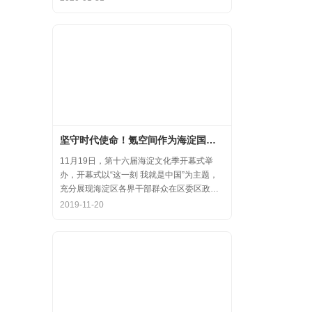
齐心协力，共氪疫情！
坚守时代使命！氪空间作为海淀国庆游园保障先进代表亮相
11月19日，第十六届海淀文化季开幕式举
办，开幕式以“这一刻 我就是中国”为主题，
充分展现海淀区各界干部群众在区委区政府
的坚强领导下，在国庆服务保障工作中表现
2019-11-20
出的特别讲政治、特别讲团结、特别讲奉献
的一流精神风貌，以及催人泪下的感人事
迹。