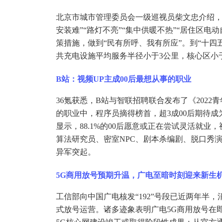
北京市城市管理委员会一级巡视员柴文忠介绍
安装难”“路灯不亮”“集中供暖不热”“居住区
策措施，做到“民有所呼、我有所应”。到“十四
共充电设施平均服务半径小于3公里，核心区小于
B站：视频UP主成00后最想从事的职业
36氪获悉，B站与智联招聘联合发布了《202
的职业中，程序员摘得榜首，超3成00后期待成
显示，88.1%的00后愿意或正在尝试灵活就业
算法研究员、密室NPC、剧本杀编剧、脱口秀
异军突起。
5G商用放号预期升温，广电至暗时刻迎来新生
工信部向中国广电核发
“192”号段已近两年半，
式放号运营。诸多迹象表明广电5G商用放号在