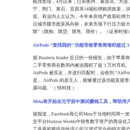
梳理发现，
4月以来，已有衢州、秦皇岛、大连
宁、荆门、黄石、宜昌等14城松绑购房政策，
容。有业内人士认为，今年来房地产政策松绑
点城市楼市政策风向标，未来市场下行压力较大
限”（限购、限贷、限售、限价）。（证券时报
AirPods “查找我的” 功能导致零售商堆积超过 
据
Business Insider 近日的一份报告，由于苹
二手零售商在数周内被迫囤积了超 3 万对耳机。
AirPods 被买走，并进行匹配时，会收到 “Ai
是， AirPods 的原主人，能够通过该功能直接
露问题。（ 快科技 ）
Meta将开始在元宇宙中测试赚钱工具，帮助用
据报道，
Facebook母公司Meta于当地时
交平台Horizon Worlds中销售数字资产
工具最初将提供给该公司沉浸式平台的特定用户