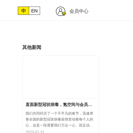
会员中心
其他新闻
直面新型冠状病毒，氪空间与会员协力共氪疫情
我们共同经历了一个不平凡的春节，迅速席
卷全国的新型冠状病毒疫情牵动着每个人的
心，这是一段需要我们万众一心、鼓足信心
的时期，氪空间希望和优秀的你们在一起，
2020-01-31