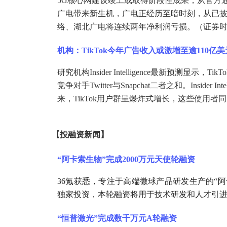
5G核心网建设竣工或取得阶段性成果；从官方
广电带来新生机，广电正经历至暗时刻，从已披
络、湖北广电将连续两年净利润亏损。（证券
机构：
TikTok今年广告收入或激增至逾110亿美元，超
研究机构
Insider Intelligence最新预测
竞争对手Twitter与Snapchat二者之和。Insider Int
来，TikTok用户群呈爆炸式增长，这些使用
【
投融资新闻
】
“阿卡索生物”完成2000万元天使轮融资
36氪获悉，专注于高端微球产品研发生产的“阿
独家投资，本轮融资将用于技术研发和人才引
“恒普激光”完成数千万元A轮融资