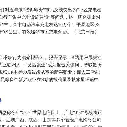
，针对近年来
“接诉即办”市民反映突出的“小区充电桩
电动自行车集中充电设施建设”等问题，逐一研究提出对
五”末，全市电动汽车充电桩达70万个，平原地区公
0.9公里，有效缓解市民充电焦虑。（北京日报）
2青年求职行为洞察报告》。报告显示：B站用户最关注
为互联网人；“灵活就业”成为报告关键词，智联数据
，视频UP主是00后最想从事的新兴职业；而人工智能
演员等多个新兴职业在B站的投稿量及搜索量增速中
机
消息称今年“5·17”世界电信日上，广电“192”号段将正
即。近期广西、陕西、山东等多个省级广电网络公司