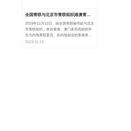
全国青联与北京市青联组织港澳青年代表参访氪空间
2019年11月12日，由全国青联秘书处与北京
市青联组织，来自香港、澳门多所高校的学
生与内地青联委员、在内地创业的香港青年
代表，围绕“融入国家大发展，拥抱创业新天
2019-11-13
地”的主题，在中关村创业大街开展了内地和
香港优秀创业代表的分享交流会，交流结束
后，港澳学生一行参观了氪空间。