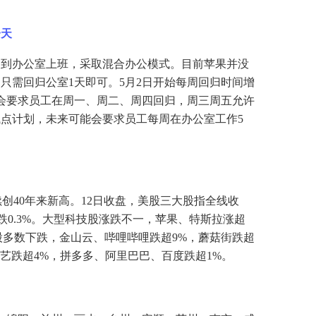
一天
回到办公室上班，采取混合办公模式。目前苹果并没
周只需回归公室
1天即可。5月2日开始每周回归时间增
果会要求员工在周一、周二、周四回归，周三周五允许
点计划，未来可能会要求员工每周在办公室工作5
，续创40年来新高。12日收盘，美股三大股指全线收
纳指跌0.3%。大型科技股涨跌不一，苹果、特斯拉涨超
门中概股多数下跌，金山云、哔哩哔哩跌超9%，蘑菇街跌超
奇艺跌超4%，拼多多、阿里巴巴、百度跌超1%。