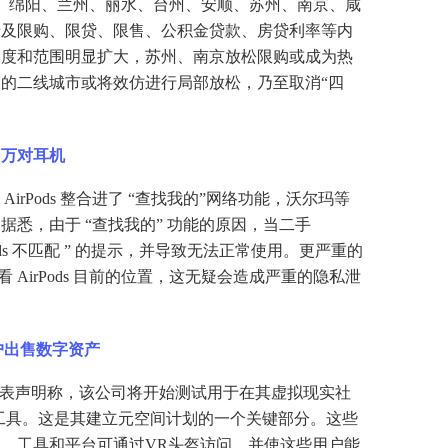
、绵阳、兰州、丽水、台州、安顺、苏州、南京、咸
涉及限购、限贷、限售、公积金贷款、房贷利率等内
力度和范围明显扩大，苏州、南京放松限购或成为热
的二线城市或将效仿进行局部放松，乃至取消“四
）
3 万对耳机
果将 AirPods 整合进了 “查找我的”网络功能，沃尔玛等
据悉，由于 “查找我的” 功能的原因，当二手
rPods 不匹配 ” 的提示，并导致无法正常使用。更严重的
查看 AirPods 目前的位置，这无疑会造成严重的隐私泄
户出售数字资产
间周一发表声明称，该公司将开始测试用于在其虚拟现实社
的商业化工具。这是其建立元空间计划的一个关键部分。这些
，工具和平台可通过VR头盔访问，并使这些用户能