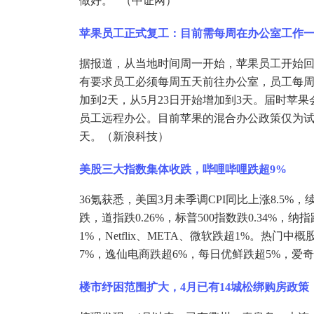
做好。” （中证网）
苹果员工正式复工：目前需每周在办公室工作
据报道，从当地时间周一开始，苹果员工开始
有要求员工必须每周五天前往办公室，员工每
加到2天，从5月23日开始增加到3天。届时苹
员工远程办公。目前苹果的混合办公政策仅为试
天。（新浪科技）
美股三大指数集体收跌，哔哩哔哩跌超
9%
36氪获悉，美国3月未季调CPI同比上涨8.5%
跌，道指跌0.26%，标普500指数跌0.34%，
1%，Netflix、META、微软跌超1%。热
7%，逸仙电商跌超6%，每日优鲜跌超5%，爱
楼市纾困范围扩大，
4月已有14城松绑购房政策