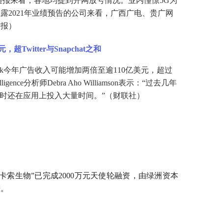
通报来看，各地均提到开网放号情况。业内憧憬5G为
露2021年业绩预告的公司来看，广西广电、贵广网
时报）
Twitter与Snapchat之和
显示，TikTok今年广告收入可能增加两倍至逾110亿美元，超过
elligence分析师Debra Aho Williamson表示：“过去几年
者同时还在应用上投入大量时间。”（财联社）
卡索生物”已完成2000万元天使轮融资，由绿洲资本
进。