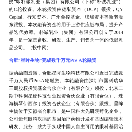
奶”即朴诚乳业（集团）有限公司（下称“朴诚乳业”）
的C轮投资。本轮投资由德弘资本（DCP）领投，QY
Capital、行知资本、广州金控基金、璞瑞资本等新老股
东跟投。本次融资资金将用于上游供应链布局，提升产
品迭代效率。朴诚乳业（集团）有限公司创立于2014
年，是一家集畜牧、研发、生产、销售为一体的低温乳
品公司。（投中网）
合肥
“星眸生物”完成数千万元Pre-A轮融资
据药融圈透露，合肥星眸生物科技有限公司近日完成数
千万人民币
Pre-A轮融资。本轮融资由深圳市国科瑞华
三期股权投资基金合伙企业（有限合伙）领投，北京二
期中科创星硬科技创业投资合伙企业（有限合伙）、珠
海横琴伊西尔丁投资合伙企业（有限合伙）跟投。星眸
生物位于安徽省合肥市，是中国科大先研院孵化企业，
公司聚焦眼科疾病的基因治疗药物开发和基因编辑技术
研发、服务，致力于实现中国人自主可用的眼科基因治