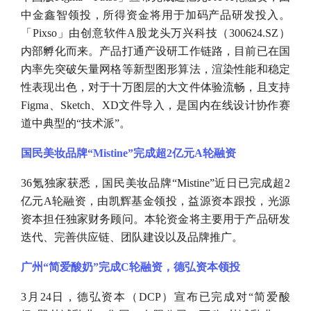
中金鑫智领投，所得资金将用于加码产品研发投入。
「Pixso」由创意软件A股龙头万兴科技（300624.SZ）
内部孵化而来。产品打通产设研工作链路，目前已在国
内率先突破矢量网格等新型图形算法，渲染性能和稳定
性表现出色，对于十万图层的大文件体验流畅，且支持
Figma、Sketch、XD文件导入，是国内在线设计协作赛
道中典型的“技术派”。
国民美妆品牌
“Mistine”完成超2亿元A轮融资
36氪独家获悉，国民美妆品牌“Mistine”近日已完成超2
亿元A轮融资，由凯辉基金领投，益源资本跟投，光源
资本担任独家财务顾问。本轮资金将主要用于产品研发
迭代、完善供应链、团队建设以及品牌推广。
广州
“简爱酸奶”完成C轮融资，德弘资本领投
3月24日，德弘资本（DCP）宣布已完成对“简爱酸