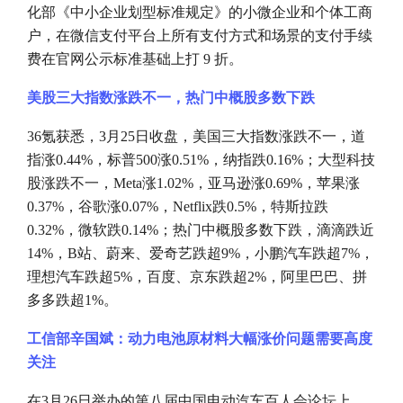
化部《中小企业划型标准规定》的小微企业和个体工商
户，在微信支付平台上所有支付方式和场景的支付手续
费在官网公示标准基础上打 9 折。
美股三大指数涨跌不一，热门中概股多数下跌
36氪获悉，3月25日收盘，美国三大指数涨跌不一，道
指涨0.44%，标普500涨0.51%，纳指跌0.16%；大型科技
股涨跌不一，Meta涨1.02%，亚马逊涨0.69%，苹果涨
0.37%，谷歌涨0.07%，Netflix跌0.5%，特斯拉跌
0.32%，微软跌0.14%；热门中概股多数下跌，滴滴跌近
14%，B站、蔚来、爱奇艺跌超9%，小鹏汽车跌超7%，
理想汽车跌超5%，百度、京东跌超2%，阿里巴巴、拼
多多跌超1%。
工信部辛国斌：动力电池原材料大幅涨价问题需要高度
关注
在
3月26日举办的第八届中国电动汽车百人会论坛上，