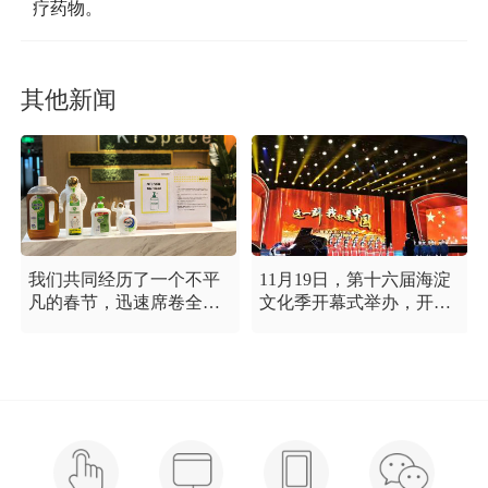
疗药物。
其他新闻
我们共同经历了一个不平
11月19日，第十六届海淀
凡的春节，迅速席卷全国
文化季开幕式举办，开幕
的新型冠状病毒疫情牵动
式以“这一刻 我就是中
着每个人的心，这是一段
国”为主题，充分展现海淀
需要我们万众一心、鼓足
区各界干部群众在区委区
信心的时期，氪空间希望
政府的坚强领导下，在国
和优秀的你们在一起，齐
庆服务保障工作中表现出
心协力，共氪疫情！
的特别讲政治、特别讲团
结、特别讲奉献的一流精
神风貌，以及催人泪下的